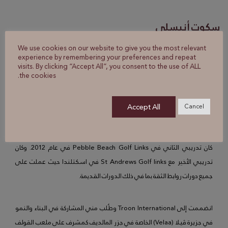
سكوت أنيسلي
مشرف دورة القولف
We use cookies on our website to give you the most relevant
experience by remembering your preferences and repeat
visits. By clicking “Accept All”, you consent to the use of ALL
the cookies.
بدأت مسيرتي المهنية في مجال الحفاظ على البيئة بملعب القولف في
موطني أستراليا – سيدني كمتدرب في الحفاظ على البيئة في عام 2006.
Accept All
Cancel
عند الانتهاء من التدريب المهني سافرت إلى الولايات المتحدة الأمريكية في
عام 2011 وبدأت تدريبي الأول في نادي الكونجرس الريفي لعام 2011. حيث
كان تدريبي الثاني في Pebble Beach Golf Links في عام 2012. وكان
تدريبي الأخير مع St Andrews Golf links في اسكتلندا حيث عملت على
جميع دورات روابط الثقة بما في ذلك الدورات القديمة.
انضممت إلى Troon International وطُلب مني المشاركة في البناء والنمو
في جزيرة ڤيلا (Velaa) الخاصة في جزر المالديف كمشرف على ملعب القولف