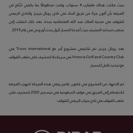
حيث مكثت هناك مايقارب 4 سنوات، وكنت محظوظًا بما يكفي لتُتاح لي
الفرصة بأن أكون جزءًا من فريق البناء في نادي رويال جرينز والنادي الريفي
للقولف في مدينة الملك عبد الله الاقتصادية بجدة، بعد ذلك انتقلت إلى
منصب مساعد المشرف حيث أعددنا المسار لأول حدث أوروبي في عام 2019.
بعد رويال جرينز تم تكليفي بمشروع آخر مع Troon international في
Victoria Golf and Country Club في سريلانكا كمشرف على ملعب القولف
مع تجديد كامل للمسار.
تم الانتهاء من المشروع في غضون عامين وفي هذه المرحلة انتهزت الفرصة
للانضمام إلى الفريق في قولف السعودية في ديسمبر 2020 كمشرف على
ملعب القولف في نادي ديراب الريفي للقولف.